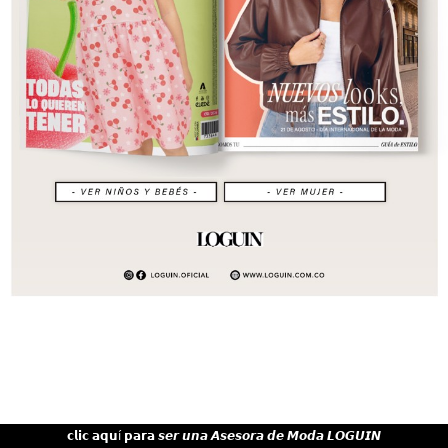
𝗰𝗹𝗶𝗰 𝗮𝗾𝘂í 𝗽𝗮𝗿𝗮 𝙨𝙚𝙧 𝙪𝙣𝙖 𝘼𝙨𝙚𝙨𝙤𝙧𝙖 𝙙𝙚 𝙈𝙤𝙙𝙖 𝙇𝙊𝙂𝙐𝙄𝙉