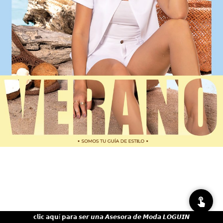
𝗰𝗹𝗶𝗰 𝗮𝗾𝘂í 𝗽𝗮𝗿𝗮 𝙨𝙚𝙧 𝙪𝙣𝙖 𝘼𝙨𝙚𝙨𝙤𝙧𝙖 𝙙𝙚 𝙈𝙤𝙙𝙖 𝙇𝙊𝙂𝙐𝙄𝙉