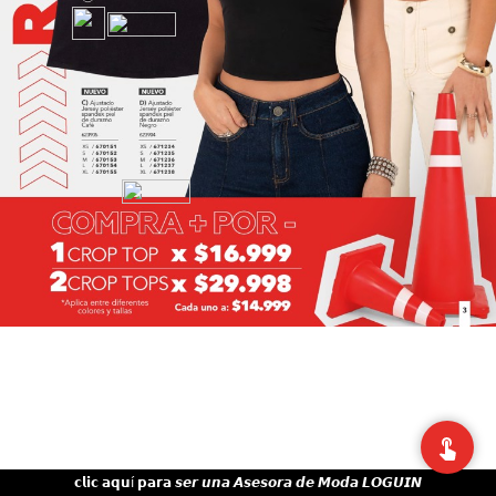
𝗰𝗹𝗶𝗰 𝗮𝗾𝘂í 𝗽𝗮𝗿𝗮 𝙨𝙚𝙧 𝙪𝙣𝙖 𝘼𝙨𝙚𝙨𝙤𝙧𝙖 𝙙𝙚 𝙈𝙤𝙙𝙖 𝙇𝙊𝙂𝙐𝙄𝙉