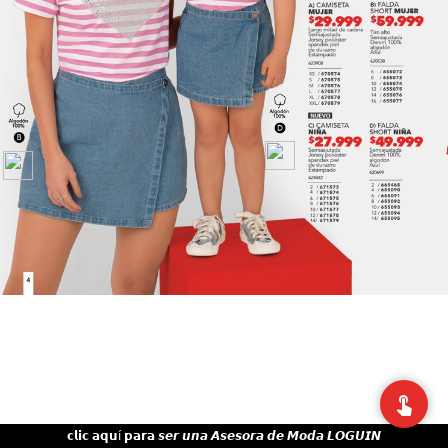
𝗰𝗹𝗶𝗰 𝗮𝗾𝘂í 𝗽𝗮𝗿𝗮 𝙨𝙚𝙧 𝙪𝙣𝙖 𝘼𝙨𝙚𝙨𝙤𝙧𝙖 𝙙𝙚 𝙈𝙤𝙙𝙖 𝙇𝙊𝙂𝙐𝙄𝙉