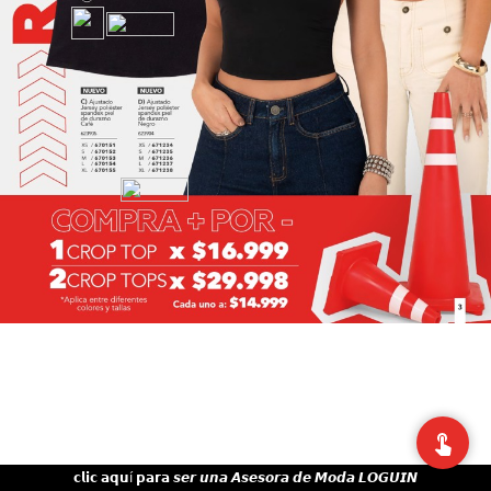
𝗰𝗹𝗶𝗰 𝗮𝗾𝘂í 𝗽𝗮𝗿𝗮 𝙨𝙚𝙧 𝙪𝙣𝙖 𝘼𝙨𝙚𝙨𝙤𝙧𝙖 𝙙𝙚 𝙈𝙤𝙙𝙖 𝙇𝙊𝙂𝙐𝙄𝙉