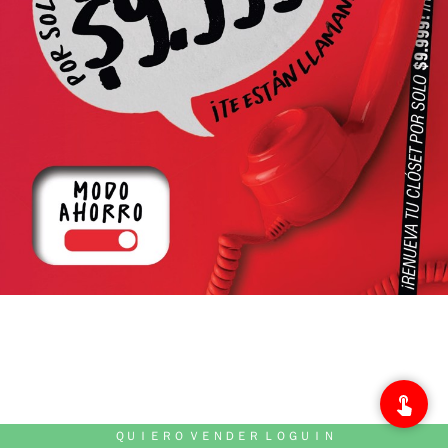
ＱＵＩＥＲＯ ＶＥＮＤＥＲ ＬＯＧＵＩＮ