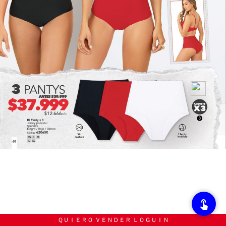
ＱＵＩＥＲＯ ＶＥＮＤＥＲ ＬＯＧＵＩＮ